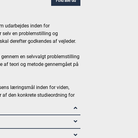
Fold alle ud
som udarbejdes inden for
selv en problemstilling og
kal derefter godkendes af vejleder.
 gennem en selvvalgt problemstilling
se af teori og metode gennemgået på
lsens læringsmål inden for viden,
af den konkrete studieordning for