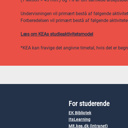
Undervisningen vil primært bestå af følgende aktivitet
Forberedelsen vil primært bestå af følgende aktivitete
Læs om KEAs studieaktivitetsmodel
*KEA kan fravige det angivne timetal, hvis det er begr
For studerende
EK Bibliotek
ItsLearning
Mit.kea.dk (intranet)