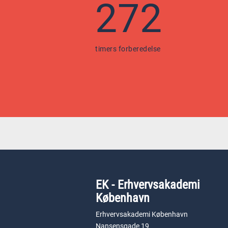
272
timers forberedelse
EK - Erhvervsakademi
København
Erhvervsakademi København
Nansensgade 19