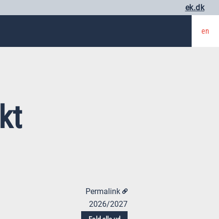
ek.dk
en
kt
Permalink
2026/2027