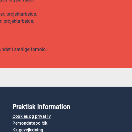
er: projektarbejde.
r: projektarbejde.
undet i særlige forhold.
Praktisk information
Cookies og privatliv
Persondatapolitik
Klagevejledning