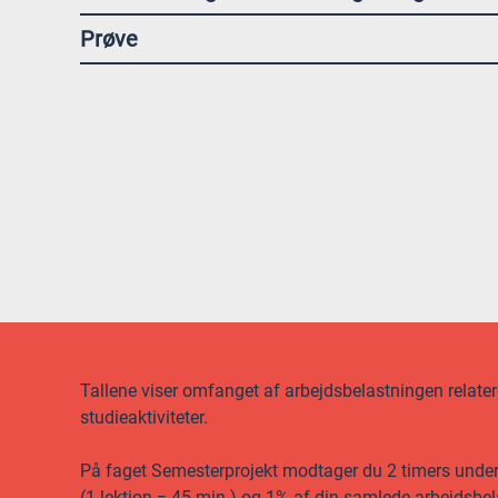
Prøve
Tallene viser omfanget af arbejdsbelastningen relateret
studieaktiviteter.
På faget Semesterprojekt modtager du 2 timers undervis
(1 lektion = 45 min.) og 1% af din samlede arbejdsbel