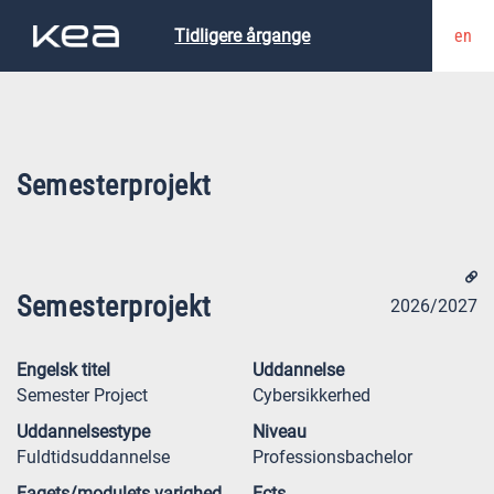
en
Tidligere årgange
Semesterprojekt
Semesterprojekt
2026/2027
Engelsk titel
Uddannelse
Semester Project
Cybersikkerhed
Uddannelsestype
Niveau
Fuldtidsuddannelse
Professionsbachelor
Fagets/modulets varighed
Ects