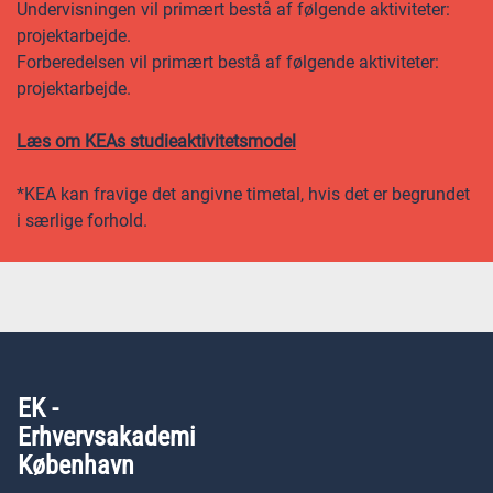
Undervisningen vil primært bestå af følgende aktiviteter:
projektarbejde.
Forberedelsen vil primært bestå af følgende aktiviteter:
projektarbejde.
Læs om KEAs studieaktivitetsmodel
*KEA kan fravige det angivne timetal, hvis det er begrundet
i særlige forhold.
EK -
Erhvervsakademi
København