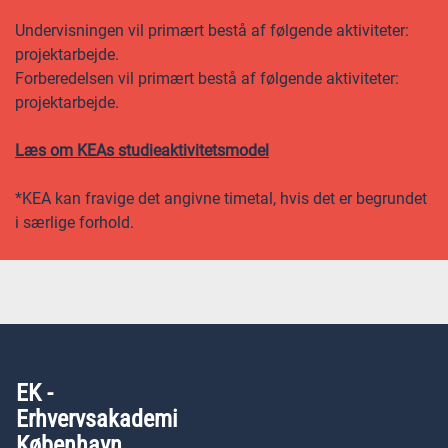
Undervisningen vil primært bestå af følgende aktiviteter:
projektarbejde.
Forberedelsen vil primært bestå af følgende aktiviteter:
projektarbejde.
Læs om KEAs studieaktivitetsmodel
*KEA kan fravige det angivne timetal, hvis det er begrundet
i særlige forhold.
EK -
Erhvervsakademi
København