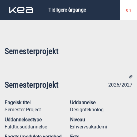
en
Tidligere årgange
Semesterprojekt
Semesterprojekt
2026/2027
Engelsk titel
Uddannelse
Semester Project
Designteknolog
Uddannelsestype
Niveau
Fuldtidsuddannelse
Erhvervsakademi
Fagets/modulets varighed
Ects