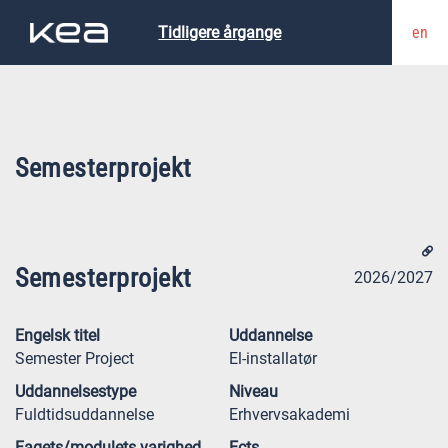
en
Tidligere årgange
Semesterprojekt
Semesterprojekt
2026/2027
Engelsk titel
Uddannelse
Semester Project
El-installatør
Uddannelsestype
Niveau
Fuldtidsuddannelse
Erhvervsakademi
Fagets/modulets varighed
Ects