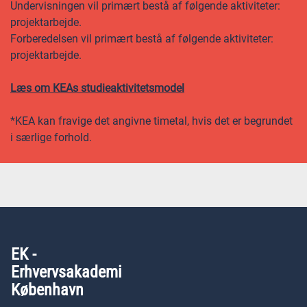
Undervisningen vil primært bestå af følgende aktiviteter:
projektarbejde.
Forberedelsen vil primært bestå af følgende aktiviteter:
projektarbejde.
Læs om KEAs studieaktivitetsmodel
*KEA kan fravige det angivne timetal, hvis det er begrundet
i særlige forhold.
EK -
Erhvervsakademi
København