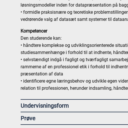
løsningsmodeller inden for datapræsentation på bagg
• formidle praksisnære og teoretiske problemstillinge
vedrørende valg af datasæt samt systemer til dataana
Kompetencer
Den studerende kan:
• håndtere komplekse og udviklingsorienterede situatio
studiesammenhænge i forhold til at indhente, håndte
• selvstændigt indgå i fagligt og tværfagligt samarbe
rammerne af en professionel etik i forhold til indhent
præsentation af data
• identificere egne læringsbehov og udvikle egen vid
relation til professionen, herunder indsamling, håndt
Undervisningsform
Prøve