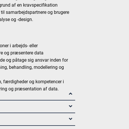
rund af en kravspecifikation
r til samarbejdspartnere og brugere
lyse og -design.
ner i arbejds- eller
re og præsentere data
jde og påtage sig ansvar inden for
ning, behandling, modellering og
en, færdigheder og kompetencer i
ering og præsentation af data.