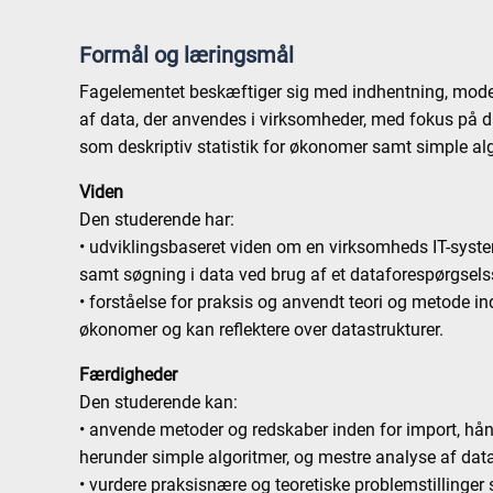
Formål og læringsmål
Fagelementet beskæftiger sig med indhentning, model
af data, der anvendes i virksomheder, med fokus på 
som deskriptiv statistik for økonomer samt simple alg
Viden
Den studerende har:
• udviklingsbaseret viden om en virksomheds IT-system
samt søgning i data ved brug af et dataforespørgsel
• forståelse for praksis og anvendt teori og metode ind
økonomer og kan reflektere over datastrukturer.
Færdigheder
Den studerende kan:
• anvende metoder og redskaber inden for import, hån
herunder simple algoritmer, og mestre analyse af da
• vurdere praksisnære og teoretiske problemstillinge