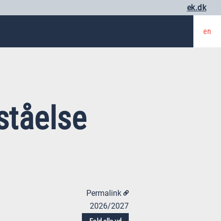
ek.dk
en
rståelse
Permalink
2026/2027