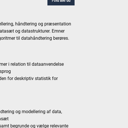
Fold alle ud
lering, håndtering og præsentation
datasæt og datastrukturer. Emner
oritmer til datahåndtering berøres.
er i relation til dataanvendelse
ssprog
en for deskriptiv statistik for
dtering og modellering af data,
tasæt
r samt begrunde og vælge relevante