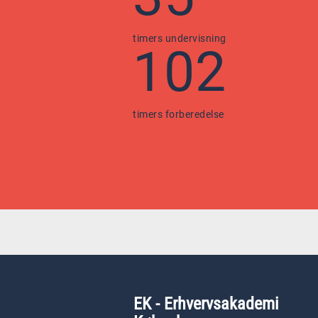
timers undervisning
102
timers forberedelse
EK - Erhvervsakademi