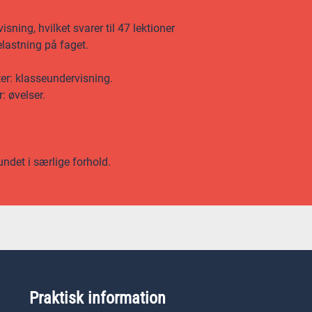
ning, hvilket svarer til 47 lektioner
lastning på faget.
ter: klasseundervisning.
: øvelser.
undet i særlige forhold.
Praktisk information