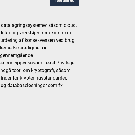
Fold alle ud
e datalagringssystemer såsom cloud.
e tiltag og værktøjer man kommer i
 vurdering af konsekvensen ved brug
ikkerhedsparadigmer og
 et gennemgående
 principper såsom Least Privilege
 indgå teori om kryptografi, såsom
 indenfor krypteringsstandarder,
p og databaseløsninger som fx