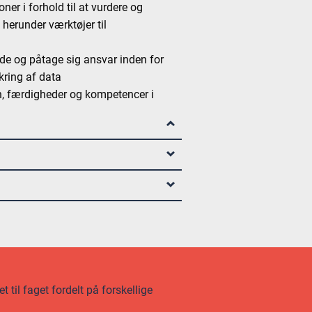
ner i forhold til at vurdere og
 herunder værktøjer til
jde og påtage sig ansvar inden for
kring af data
en, færdigheder og kompetencer i
 til faget fordelt på forskellige