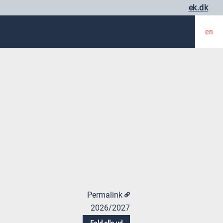
ek.dk
en
Permalink
2026/2027