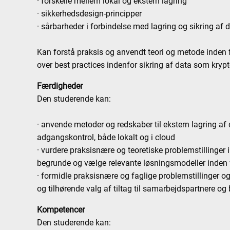
· forskelle mellem lokal og ekstern lagring
· sikkerhedsdesign-principper
· sårbarheder i forbindelse med lagring og sikring af 
Kan forstå praksis og anvendt teori og metode inden f
over best practices indenfor sikring af data som kryp
Færdigheder
Den studerende kan:
· anvende metoder og redskaber til ekstern lagring af d
adgangskontrol, både lokalt og i cloud
· vurdere praksisnære og teoretiske problemstillinger i 
begrunde og vælge relevante løsningsmodeller inden for
· formidle praksisnære og faglige problemstillinger 
og tilhørende valg af tiltag til samarbejdspartnere og
Kompetencer
Den studerende kan: