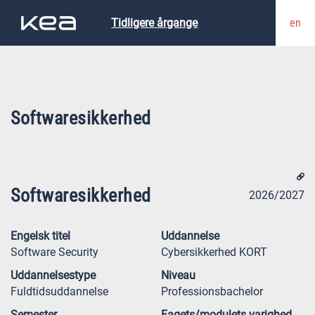
en
Tidligere årgange
Softwaresikkerhed
Softwaresikkerhed
2026/2027
Engelsk titel
Uddannelse
Software Security
Cybersikkerhed KORT
Uddannelsestype
Niveau
Fuldtidsuddannelse
Professionsbachelor
Semester
Fagets/modulets varighed