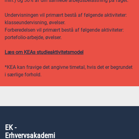
min.) og 30% af din samlede arbejdsbelastning på faget.
Undervisningen vil primært bestå af følgende aktiviteter:
klasseundervisning, øvelser.
Forberedelsen vil primært bestå af følgende aktiviteter:
portefolio-arbejde, øvelser.
Læs om KEAs studieaktivitetsmodel
*KEA kan fravige det angivne timetal, hvis det er begrundet
i særlige forhold.
EK -
Erhvervsakademi