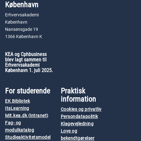
København
Erhvervsakademi
København
Nansensgade 19
1366 København K
KEA og Cphbusiness
blev lagt sammen til
Erhvervsakademi
København 1. juli 2025.
For studerende
Praktisk
information
EK Bibliotek
ItsLearning
Cookies og privatliv
Mit.kea.dk (intranet)
Persondatapolitik
Fag- og
Klagevejledning
modulkatalog
Love og
Studieaktivitetsmodel
bekendtgørelser