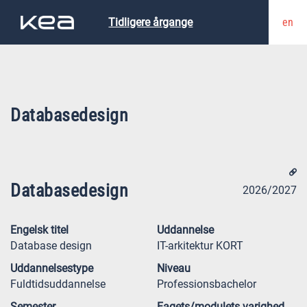
en
Tidligere årgange
Databasedesign
Databasedesign
2026/2027
Engelsk titel
Uddannelse
Database design
IT-arkitektur KORT
Uddannelsestype
Niveau
Fuldtidsuddannelse
Professionsbachelor
Semester
Fagets/modulets varighed