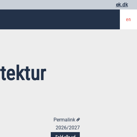
ek.dk
en
itektur
Permalink
2026/2027