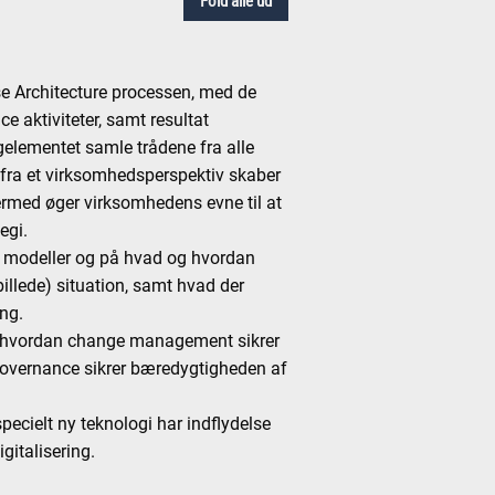
Fold alle ud
e Architecture processen, med de
 aktiviteter, samt resultat
agelementet samle trådene fra alle
r fra et virksomhedsperspektiv skaber
dermed øger virksomhedens evne til at
egi.
s modeller og på hvad og hvordan
lbillede) situation, samt hvad der
ing.
il hvordan change management sikrer
governance sikrer bæredygtigheden af
ecielt ny teknologi har indflydelse
gitalisering.