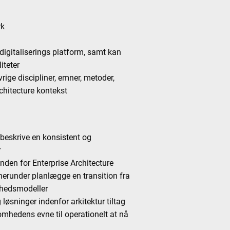
rk
digitaliserings platform, samt kan
iteter
rige discipliner, emner, metoder,
chitecture kontekst
 beskrive en konsistent og
r
inden for Enterprise Architecture
erunder planlægge en transition fra
enhedsmodeller
løsninger indenfor arkitektur tiltag
somhedens evne til operationelt at nå