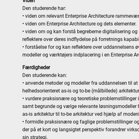
Viden
Den studerende har:
• viden om relevant Enterprise Architecture rammevæ
• viden om Enterprise Architecture og dets elementer.
• viden om og kan forstå begreberne digitalisering og 
reflektere over deres indflydelse på forretnings kapabil
• forståelse for og kan reflektere over uddannelsens øv
modeller og værktøjers indplacering i en Enterprise Ar
Færdigheder
Den studerende kan:
• anvende metoder og modeller fra uddannelsen til at
helhedsorienteret as-is og to-be (målbillede) arkitektu
• vurdere praksisnære og teoretiske problemstillinger 
samt begrunde og vælge relevante løsningsmodeller h
as-is arkitektur til to-be arkitektur ved hjælp af mod
• formidle praksisnære og faglige problemstillinger og 
der på et kort og langsigtet perspektiv forandrer virk
sin strategi.