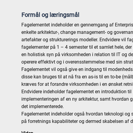
Formål og læringsmål
Fagelementet indeholder en gennemgang af Enterpris
enkelte arkitektur-, change management- og governance
artefakter og strukturerings modeller. Endvidere vil f
fagelementer på 1 – 4 semester til et samlet hele, de
en holistisk syn på virksomheden i relation til IT og 
operere effektivt og i overensstemmelse med sin strat
Fagelementet vil også give en indgang til modenhed
disse kan bruges til at nå fra en as-is til en to-be (må
kræves for at forandre virksomheden i en ønsket retn
Endvidere indeholder fagelementet en introduktion t
implementeringen af en ny arkitektur, samt hvordan 
det implementerede.
Fagelementet indeholder også hvordan teknologi og sp
på forretnings kapabiliteter og dermed skabelsen af di