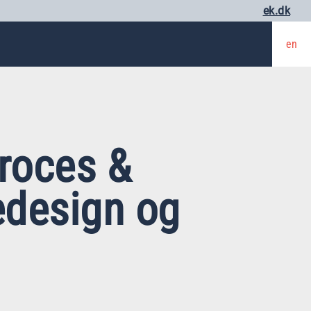
ek.dk
en
proces &
edesign og