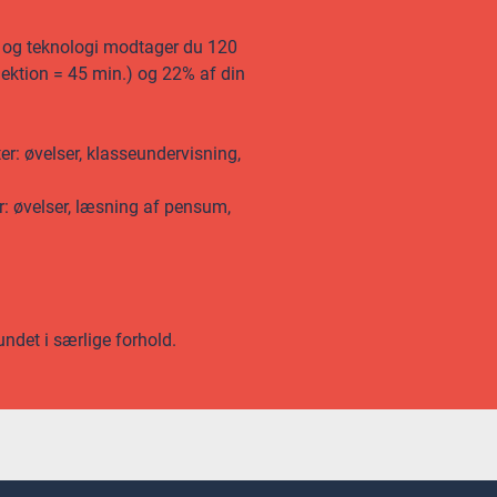
n og teknologi modtager du 120
 lektion = 45 min.) og 22% af din
er: øvelser, klasseundervisning,
r: øvelser, læsning af pensum,
undet i særlige forhold.