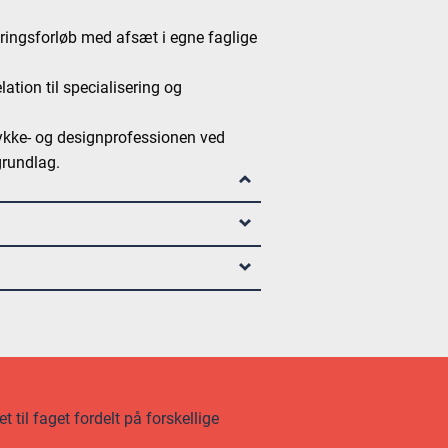
eringsforløb med afsæt i egne faglige
elation til specialisering og
mykke- og designprofessionen ved
grundlag.
 til faget fordelt på forskellige