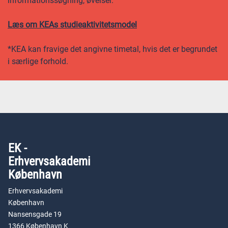
informationssøgning, øvelser.
Læs om KEAs studieaktivitetsmodel
*KEA kan fravige det angivne timetal, hvis det er begrundet
i særlige forhold.
EK -
Erhvervsakademi
København
Erhvervsakademi
København
Nansensgade 19
1366 København K