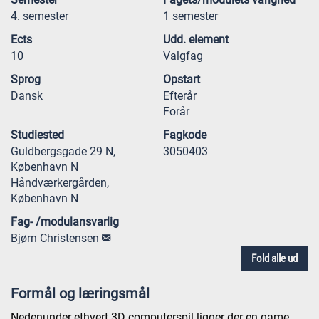
4. semester
1 semester
Ects
Udd. element
10
Valgfag
Sprog
Opstart
Dansk
Efterår
Forår
Studiested
Fagkode
Guldbergsgade 29 N,
3050403
København N
Håndværkergården,
København N
Fag- /modulansvarlig
Bjørn Christensen
Fold alle ud
Formål og læringsmål
Nedenunder ethvert 3D computerspil ligger der en game