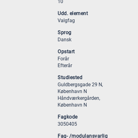
10
Udd. element
Valgfag
Sprog
Dansk
Opstart
Forår
Efterår
Studiested
Guldbergsgade 29 N,
København N
Håndværkergården,
København N
Fagkode
3050405
Fag- /modulansvarlig