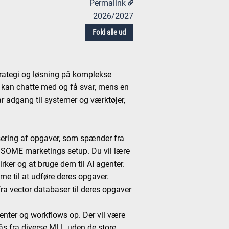
Permalink
2026/2027
Fold alle ud
trategi og løsning på komplekse
kan chatte med og få svar, mens en
r adgang til systemer og værktøjer,
sering af opgaver, som spænder fra
rre SOME marketings setup. Du vil lære
er og at bruge dem til AI agenter.
rne til at udføre deres opgaver.
ra vector databaser til deres opgaver
genter og workflows op. Der vil være
ås fra diverse MLL uden de store