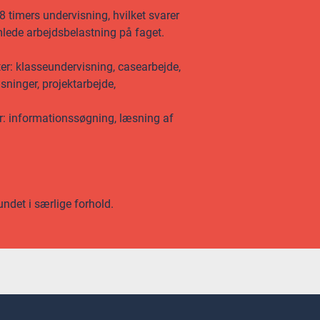
 timers undervisning, hvilket svarer
amlede arbejdsbelastning på faget.
ter: klasseundervisning, casearbejde,
æsninger, projektarbejde,
er: informationssøgning, læsning af
undet i særlige forhold.