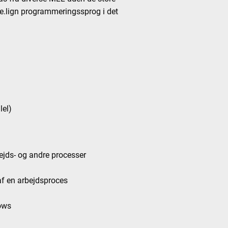
 e.lign programmeringssprog i det
lel)
bejds- og andre processer
 af en arbejdsproces
lows