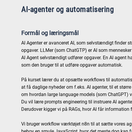
AI-agenter og automatisering
Formål og læringsmål
AI Agenter er avanceret AI, som selvstændigt finder s
opgaver. LLMer (som ChatGTP) er AI som mennesker 
AI Agent selvstændigt udfører opgaver. En AI agent ha
som den bruger til at udføre opgaver automatisk.
På kurset lærer du at opsætte workflows til automati
at få daglige nyheder om f.eks. AI agenter, til et stø
om hvordan large language models (som ChatGPT) virk
Du vil lære prompts engineering til instruere AI agente
Derudover kigger vi på RAGs, hvor AI får information f
Vi bruger workflow værktøjet n8n til at sætte vores a
behov en smule JavaScript, hvor det meste dog kan f