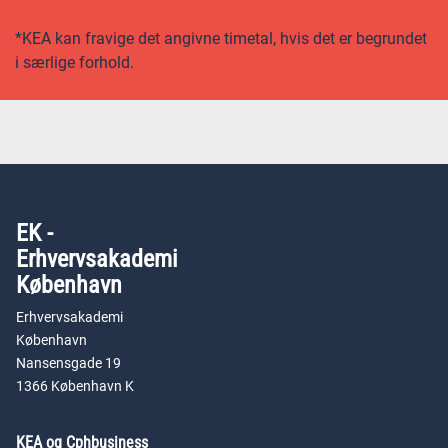
*KEA kan fravige det angivne timetal, hvis det er begrundet
i særlige forhold.
EK -
Erhvervsakademi
København
Erhvervsakademi
København
Nansensgade 19
1366 København K
KEA og Cphbusiness