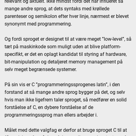
relevant og aktuelt. Ikke mindst fordi det har influeret så
mange andre sprog, at dets syntaks med krøllede
parenteser og semikolon efter hver linje, nærmest er blevet
synonymt med programmering.
Og fordi sproget er designet til at være meget ”low-level”, så
tæt på maskinkode som muligt uden at blive platform-
specifikt, er det en oplagt kandidat til styring af hardware,
bit-manipulation og detaljeret memory management på
selv meget begrænsede systemer.
På sin vis er C ”programmeringssprogenes latin”, i den
forstand at så mange andre sprog bygger på det, og selv
hvis man ikke ligefrem taler sproget, så medfører en solid
forståelse af C, en dybere forståelse af de
programmeringssprog man ellers arbejder i.
Målet med dette valgfag er derfor at bruge sproget C til at