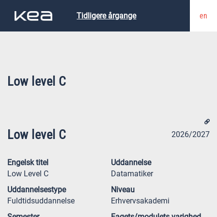
en
Tidligere årgange
Low level C
Low level C
2026/2027
Engelsk titel
Uddannelse
Low Level C
Datamatiker
Uddannelsestype
Niveau
Fuldtidsuddannelse
Erhvervsakademi
Semester
Fagets/modulets varighed