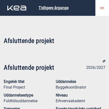
en
Tidligere årgange
Afsluttende projekt
Afsluttende projekt
2026/2027
Engelsk titel
Uddannelse
Final Project
Byggekoordinator
Uddannelsestype
Niveau
Fuldtidsuddannelse
Erhvervsakademi
Semester
Fagets/modulets varighed