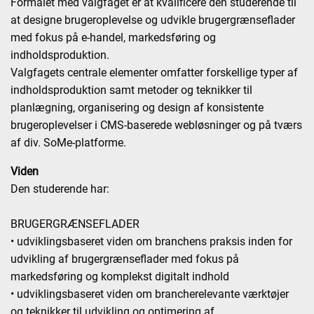
Formålet med valgfaget er at kvalificere den studerende til
at designe brugeroplevelse og udvikle brugergrænseflader
med fokus på e-handel, markedsføring og
indholdsproduktion.
Valgfagets centrale elementer omfatter forskellige typer af
indholdsproduktion samt metoder og teknikker til
planlægning, organisering og design af konsistente
brugeroplevelser i CMS-baserede webløsninger og på tværs
af div. SoMe-platforme.
Viden
Den studerende har:
BRUGERGRÆNSEFLADER
• udviklingsbaseret viden om branchens praksis inden for
udvikling af brugergrænseflader med fokus på
markedsføring og komplekst digitalt indhold
• udviklingsbaseret viden om brancherelevante værktøjer
og teknikker til udvikling og optimering af