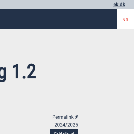
ek.dk
en
g 1.2
Permalink
2024/2025