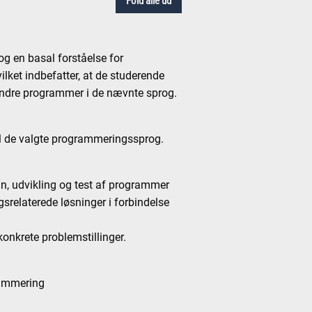
Fold alle ud
og en basal forståelse for
lket indbefatter, at de studerende
indre programmer i de nævnte sprog.
til de valgte programmeringssprog.
gn, udvikling og test af programmer
relaterede løsninger i forbindelse
konkrete problemstillinger.
rammering