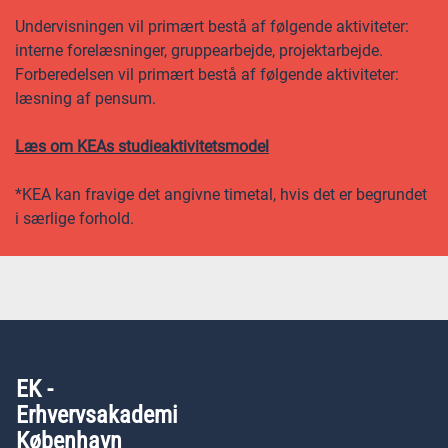
Undervisningen vil primært bestå af følgende aktiviteter:
interne forelæsninger, gruppearbejde, projektarbejde.
Forberedelsen vil primært bestå af følgende aktiviteter:
læsning af pensum.
Læs om KEAs studieaktivitetsmodel
*KEA kan fravige det angivne timetal, hvis det er begrundet
i særlige forhold.
EK -
Erhvervsakademi
København