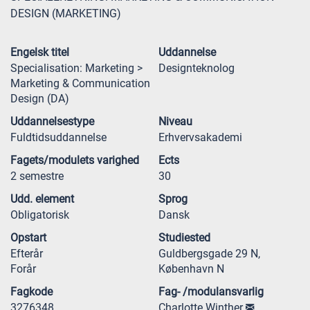
DESIGN (MARKETING)
Engelsk titel
Uddannelse
Specialisation: Marketing >
Designteknolog
Marketing & Communication
Design (DA)
Uddannelsestype
Niveau
Fuldtidsuddannelse
Erhvervsakademi
Fagets/modulets varighed
Ects
2 semestre
30
Udd. element
Sprog
Obligatorisk
Dansk
Opstart
Studiested
Efterår
Guldbergsgade 29 N,
Forår
København N
Fagkode
Fag- /modulansvarlig
3276348
Charlotte Winther