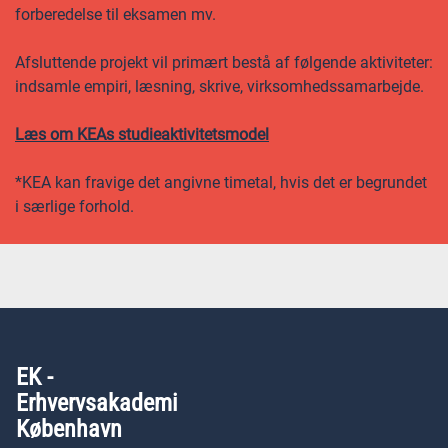
forberedelse til eksamen mv.
Afsluttende projekt vil primært bestå af følgende aktiviteter:
indsamle empiri, læsning, skrive, virksomhedssamarbejde.
Læs om KEAs studieaktivitetsmodel
*KEA kan fravige det angivne timetal, hvis det er begrundet
i særlige forhold.
EK -
Erhvervsakademi
København