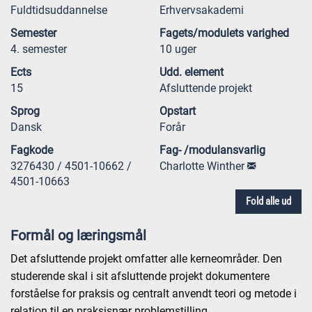
Fuldtidsuddannelse
Erhvervsakademi
Semester
Fagets/modulets varighed
4. semester
10 uger
Ects
Udd. element
15
Afsluttende projekt
Sprog
Opstart
Dansk
Forår
Fagkode
Fag- /modulansvarlig
3276430 / 4501-10662 /
Charlotte Winther
4501-10663
Fold alle ud
Formål og læringsmål
Det afsluttende projekt omfatter alle kerneområder. Den
studerende skal i sit afsluttende projekt dokumentere
forståelse for praksis og centralt anvendt teori og metode i
relation til en praksisnær problemstilling.