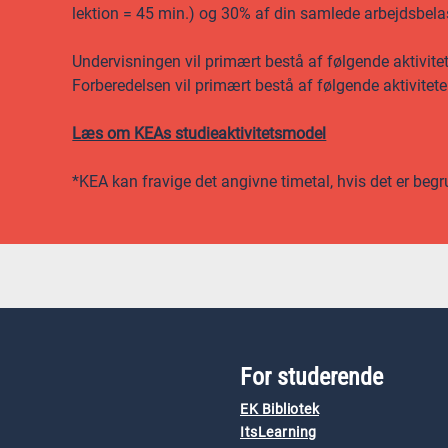
lektion = 45 min.) og 30% af din samlede arbejdsbela
Undervisningen vil primært bestå af følgende aktivite
Forberedelsen vil primært bestå af følgende aktivitete
Læs om KEAs studieaktivitetsmodel
*KEA kan fravige det angivne timetal, hvis det er begr
For studerende
EK Bibliotek
ItsLearning