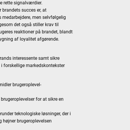
e rette signalværdier.
or brandets succes er, at
s medarbejdere, men selvfølgelig
esom det også stiller krav til
rugeres reaktioner på brandet, blandt
ygning af loyalitet afgørende.
 brands interessente samt sikre
g i forskellige markedskontekster
midler brugeroplevel-
rugeroplevelser for at sikre en
runder teknologiske løsninger, der i
g højner brugeroplevelsen