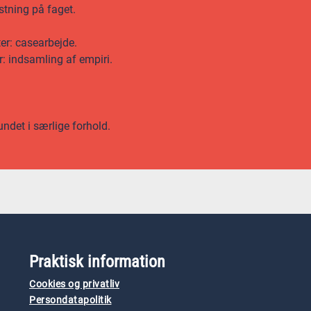
stning på faget.
ter: casearbejde.
r: indsamling af empiri.
undet i særlige forhold.
Praktisk information
Cookies og privatliv
Persondatapolitik