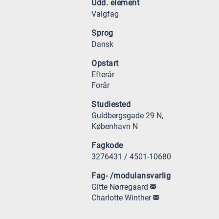
Udd. element
Valgfag
Sprog
Dansk
Opstart
Efterår
Forår
Studiested
Guldbergsgade 29 N,
København N
Fagkode
3276431 / 4501-10680
Fag- /modulansvarlig
Gitte Nørregaard
Charlotte Winther