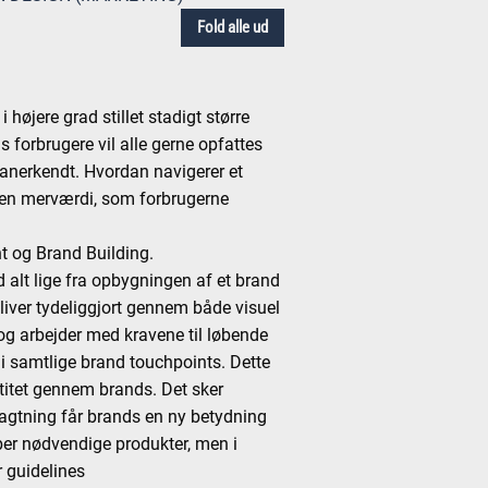
Fold alle ud
 højere grad stillet stadigt større
s forbrugere vil alle gerne opfattes
 anerkendt. Hvordan navigerer et
 den merværdi, som forbrugerne
t og Brand Building.
 alt lige fra opbygningen af et brand
bliver tydeliggjort gennem både visuel
og arbejder med kravene til løbende
i samtlige brand touchpoints. Dette
ntitet gennem brands. Det sker
agtning får brands en ny betydning
ber nødvendige produkter, men i
r guidelines