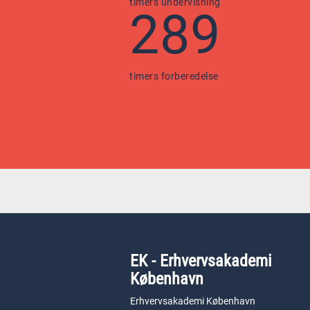
timers undervisning
289
timers forberedelse
EK - Erhvervsakademi
København
Erhvervsakademi København