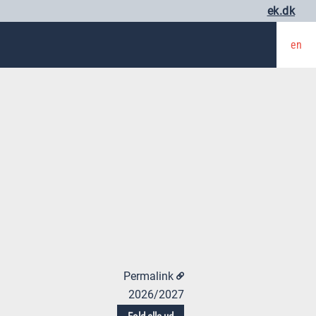
ek.dk
en
Permalink
2026/2027