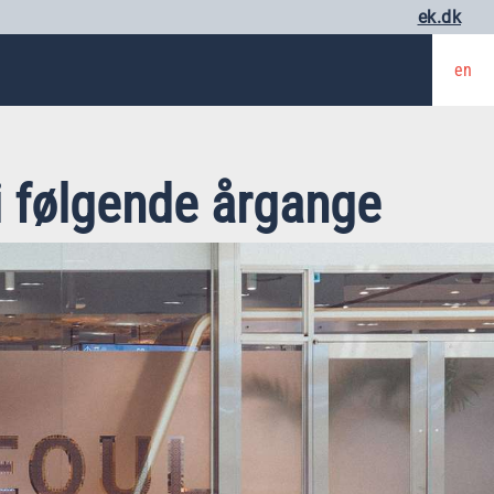
ek.dk
en
i følgende årgange