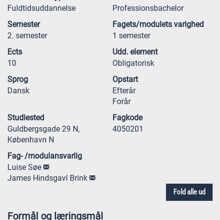
Fuldtidsuddannelse
Professionsbachelor
Semester
Fagets/modulets varighed
2. semester
1 semester
Ects
Udd. element
10
Obligatorisk
Sprog
Opstart
Dansk
Efterår
Forår
Studiested
Fagkode
Guldbergsgade 29 N,
4050201
København N
Fag- /modulansvarlig
Luise Søe
James Hindsgavl Brink
Fold alle ud
Formål og læringsmål