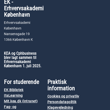
EK -
Erhvervsakademi
København
Erhvervsakademi
København
Nansensgade 19
1366 København K
KEA og Cphbusiness
blev lagt sammen til
Erhvervsakademi
København 1. juli 2025.
For studerende
Praktisk
information
EK Bibliotek
ItsLearning
Cookies og privatliv
Mit.kea.dk (intranet)
Persondatapolitik
Fag- og
Klagevejledning