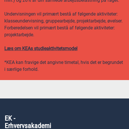
min.) og 26% af din samlede arbejdsbelastning på faget.
Undervisningen vil primært bestå af følgende aktiviteter:
klasseundervisning, gruppearbejde, projektarbejde, øvelser.
Forberedelsen vil primært bestå af følgende aktiviteter:
projektarbejde.
Læs om KEAs studieaktivitetsmodel
*KEA kan fravige det angivne timetal, hvis det er begrundet
i særlige forhold.
EK -
Erhvervsakademi