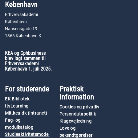
København
Erhvervsakademi
København
Nansensgade 19
1366 København K
KEA og Cphbusiness
blev lagt sammen til
Erhvervsakademi
København 1. juli 2025.
For studerende
Praktisk
information
EK Bibliotek
ItsLearning
Cookies og privatliv
Mit.kea.dk (intranet)
Persondatapolitik
Fag- og
Klagevejledning
modulkatalog
Love og
Studieaktivitetsmodel
bekendtgørelser