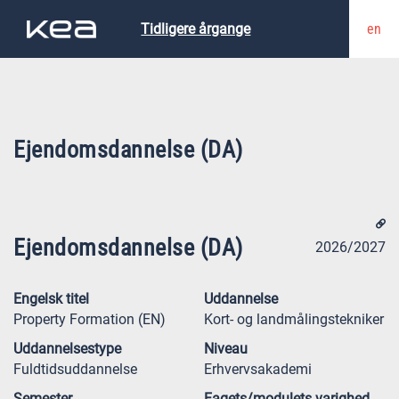
en
Tidligere årgange
Ejendomsdannelse (DA)
Ejendomsdannelse (DA)
2026/2027
Engelsk titel
Uddannelse
Property Formation (EN)
Kort- og landmålingstekniker
Uddannelsestype
Niveau
Fuldtidsuddannelse
Erhvervsakademi
Semester
Fagets/modulets varighed