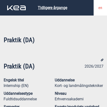
en
Tidligere årgange
Praktik (DA)
Praktik (DA)
2026/2027
Engelsk titel
Uddannelse
Internship (EN)
Kort- og landmålingstekniker
Uddannelsestype
Niveau
Fuldtidsuddannelse
Erhvervsakademi
Semester
Fagets/modulets varighed