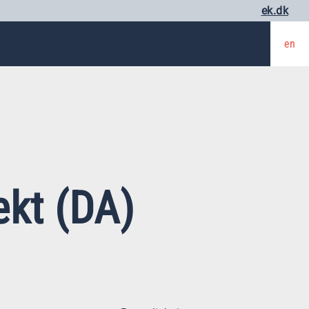
ek.dk
en
kt (DA)