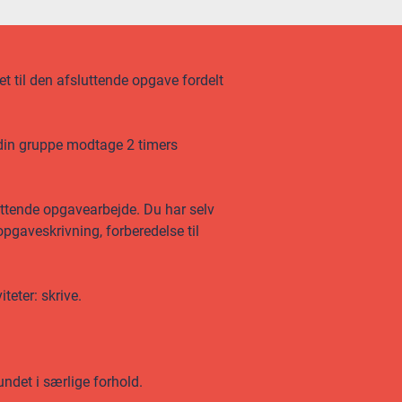
t til den afsluttende opgave fordelt
 din gruppe modtage 2 timers
uttende opgavearbejde. Du har selv
opgaveskrivning, forberedelse til
teter: skrive.
undet i særlige forhold.