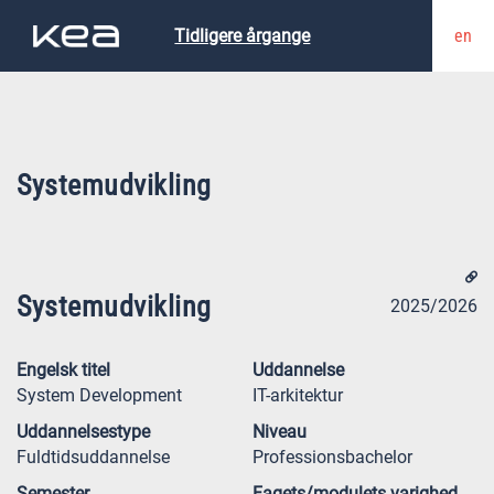
en
Tidligere årgange
Systemudvikling
Systemudvikling
2025/2026
Engelsk titel
Uddannelse
System Development
IT-arkitektur
Uddannelsestype
Niveau
Fuldtidsuddannelse
Professionsbachelor
Semester
Fagets/modulets varighed