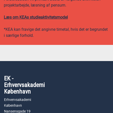
projektarbejde, læsning af pensum.
Læs om KEAs studieaktivitetsmodel
*KEA kan fravige det angivne timetal, hvis det er begrundet
i særlige forhold.
EK -
Erhvervsakademi
København
Erhvervsakademi
København
Nansensgade 19