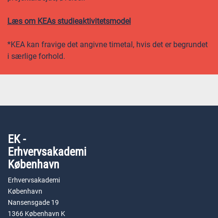
Læs om KEAs studieaktivitetsmodel
*KEA kan fravige det angivne timetal, hvis det er begrundet
i særlige forhold.
EK -
Erhvervsakademi
København
Erhvervsakademi
København
Nansensgade 19
1366 København K