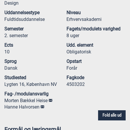
Design
Uddannelsestype
Niveau
Fuldtidsuddannelse
Erhvervsakademi
Semester
Fagets/modulets varighed
2. semester
8 uger
Ects
Udd. element
10
Obligatorisk
Sprog
Opstart
Dansk
Forår
Studiested
Fagkode
Lygten 16, København NV
4503202
Fag- /modulansvarlig
Morten Bækkel Heise
Hanne Halvorsen
Fold alle ud
Formål og læringsmål