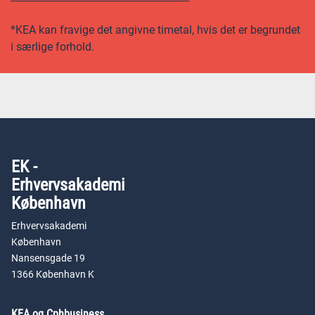
*KEA kan fravige det angivne timetal, hvis det er begrundet
i særlige forhold.
EK -
Erhvervsakademi
København
Erhvervsakademi
København
Nansensgade 19
1366 København K
KEA og Cphbusiness