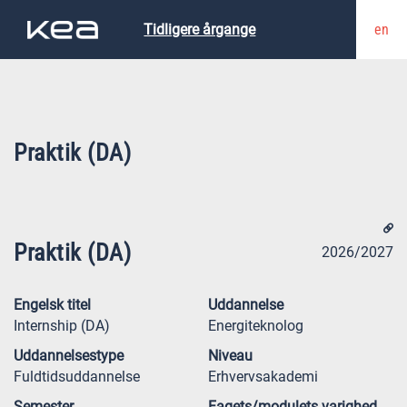
en
Tidligere årgange
Praktik (DA)
Praktik (DA)
2026/2027
Engelsk titel
Uddannelse
Internship (DA)
Energiteknolog
Uddannelsestype
Niveau
Fuldtidsuddannelse
Erhvervsakademi
Semester
Fagets/modulets varighed