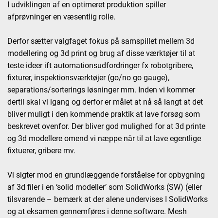
I udviklingen af en optimeret produktion spiller
afprøvninger en væsentlig rolle.
Derfor sætter valgfaget fokus på samspillet mellem 3d
modellering og 3d print og brug af disse værktøjer til at
teste ideer ift automationsudfordringer fx robotgribere,
fixturer, inspektionsværktøjer (go/no go gauge),
separations/sorterings løsninger mm. Inden vi kommer
dertil skal vi igang og derfor er målet at nå så langt at det
bliver muligt i den kommende praktik at lave forsøg som
beskrevet ovenfor. Der bliver god mulighed for at 3d printe
og 3d modellere omend vi næppe når til at lave egentlige
fixtuerer, gribere mv.
Vi sigter mod en grundlæggende forståelse for opbygning
af 3d filer i en ‘solid modeller’ som SolidWorks (SW) (eller
tilsvarende – bemærk at der alene undervises I SolidWorks
og at eksamen gennemføres i denne software. Mesh