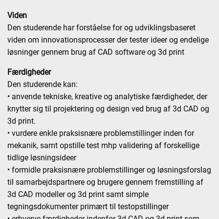
Viden
Den studerende har forståelse for og udviklingsbaseret
viden om innovationsprocesser der tester ideer og endelige
løsninger gennem brug af CAD software og 3d print
Færdigheder
Den studerende kan:
• anvende tekniske, kreative og analytiske færdigheder, der
knytter sig til projektering og design ved brug af 3d CAD og
3d print.
• vurdere enkle praksisnære problemstillinger inden for
mekanik, samt opstille test mhp validering af forskellige
tidlige løsningsideer
• formidle praksisnære problemstillinger og løsningsforslag
til samarbejdspartnere og brugere gennem fremstilling af
3d CAD modeller og 3d print samt simple
tegningsdokumenter primært til testopstillinger
• erhverve færdigheder indenfor 3d CAD og 3d print som