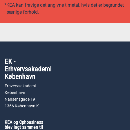
*KEA kan fravige det angivne timetal, hvis det er begrundet
i særlige forhold.
EK -
Erhvervsakademi
København
Erhvervsakademi
København
Nansensgade 19
1366 København K
KEA og Cphbusiness
blev lagt sammen til