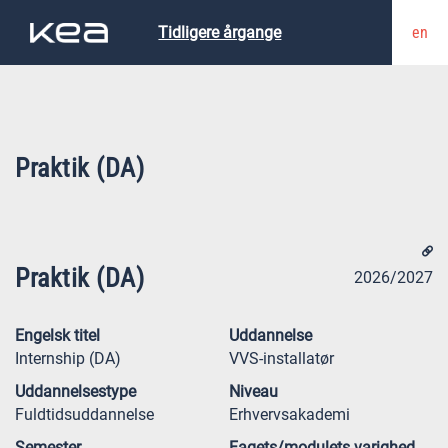
en
Tidligere årgange
Praktik (DA)
Praktik (DA)
2026/2027
Engelsk titel
Uddannelse
Internship (DA)
VVS-installatør
Uddannelsestype
Niveau
Fuldtidsuddannelse
Erhvervsakademi
Semester
Fagets/modulets varighed