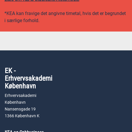
*KEA kan fravige det angivne timetal, hvis det er begrundet
i særlige forhold.
EK -
Erhvervsakademi
København
Erhvervsakademi
København
Nansensgade 19
1366 København K