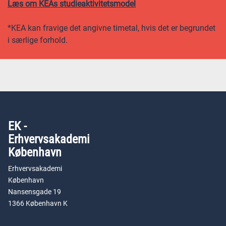
Læs om KEAs studieaktivitetsmodel
*KEA kan fravige det angivne timetal, hvis det er begrundet
i særlige forhold.
EK -
Erhvervsakademi
København
Erhvervsakademi
København
Nansensgade 19
1366 København K