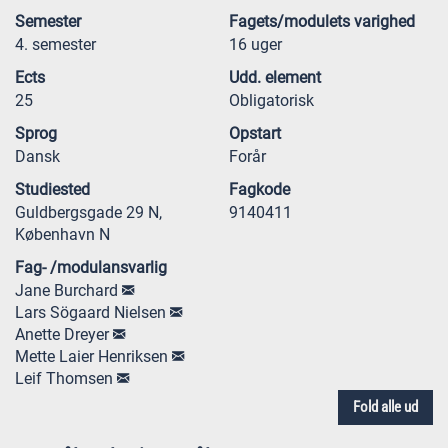
Semester
Fagets/modulets varighed
4. semester
16 uger
Ects
Udd. element
25
Obligatorisk
Sprog
Opstart
Dansk
Forår
Studiested
Fagkode
Guldbergsgade 29 N,
9140411
København N
Fag- /modulansvarlig
Jane Burchard
Lars Sögaard Nielsen
Anette Dreyer
Mette Laier Henriksen
Leif Thomsen
Fold alle ud