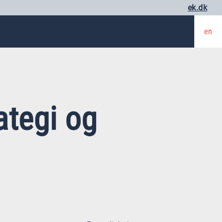
ek.dk
en
ategi og