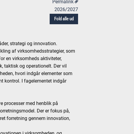
Permalink
2026/2027
Fold alle ud
r, strategi og innovation.
vikling af virksomhedsstrategier, som
or en virksomheds aktiviteter,
, taktisk og operationelt. Der vil
mheden, hvori indgår elementer som
mt kontrol. I fagelementet indgår
ive processer med henblik på
forretningsmodel. Der er fokus på,
et forretning gennem innovation,
novationen i virksomheden, og