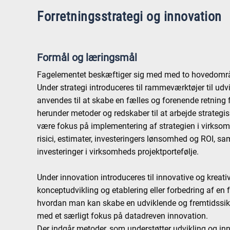
Forretningsstrategi og innovation
Formål og læringsmål
Fagelementet beskæftiger sig med med to hovedområde
Under strategi introduceres til rammeværktøjer til ud
anvendes til at skabe en fælles og forenende retning f
herunder metoder og redskaber til at arbejde strategisk
være fokus på implementering af strategien i virkso
risici, estimater, investeringers lønsomhed og ROI, sa
investeringer i virksomheds projektportefølje.
Under innovation introduceres til innovative og kreat
konceptudvikling og etablering eller forbedring af en 
hvordan man kan skabe en udviklende og fremtidssikr
med et særligt fokus på datadreven innovation.
Der indgår metoder, som understøtter udvikling og in