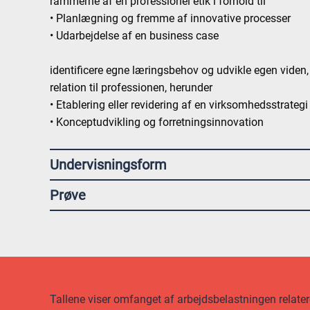
rammerne af en professionel etik i forhold til
• Planlægning og fremme af innovative processer
• Udarbejdelse af en business case
identificere egne læringsbehov og udvikle egen viden
relation til professionen, herunder
• Etablering eller revidering af en virksomhedsstrategi
• Konceptudvikling og forretningsinnovation
Undervisningsform
Prøve
Tallene viser omfanget af arbejdsbelastningen relateret