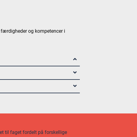
, færdigheder og kompetencer i
 til faget fordelt på forskellige