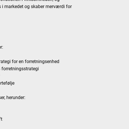
ds i markedet og skaber merværdi for
r:
tegi for en forretningsenhed
 forretningsstrategi
r
rtefølje
er, herunder:
ft