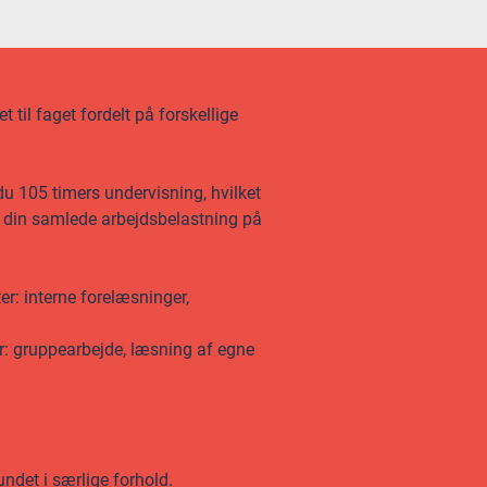
 til faget fordelt på forskellige
u 105 timers undervisning, hvilket
af din samlede arbejdsbelastning på
er: interne forelæsninger,
er: gruppearbejde, læsning af egne
undet i særlige forhold.