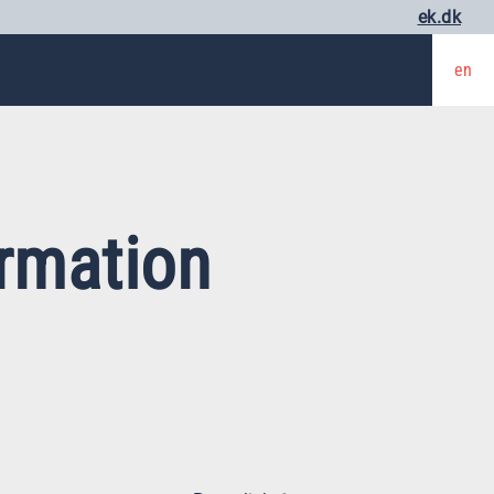
ek.dk
en
ormation