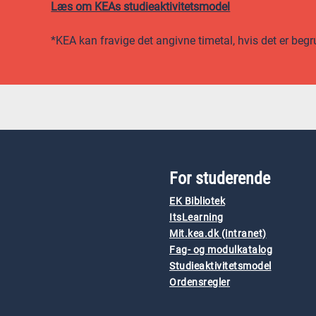
Læs om KEAs studieaktivitetsmodel
*KEA kan fravige det angivne timetal, hvis det er begr
For studerende
EK Bibliotek
ItsLearning
Mit.kea.dk (intranet)
Fag- og modulkatalog
Studieaktivitetsmodel
Ordensregler