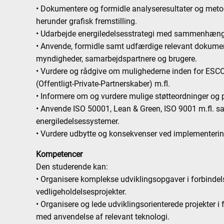
• Dokumentere og formidle analyseresultater og meto
herunder grafisk fremstilling.
• Udarbejde energiledelsesstrategi med sammenhæng 
• Anvende, formidle samt udfærdige relevant dokument
myndigheder, samarbejdspartnere og brugere.
• Vurdere og rådgive om mulighederne inden for ESC
(Offentligt-Private-Partnerskaber) m.fl.
• Informere om og vurdere mulige støtteordninger og 
• Anvende ISO 50001, Lean & Green, ISO 9001 m.fl. 
energiledelsessystemer.
• Vurdere udbytte og konsekvenser ved implementering
Kompetencer
Den studerende kan:
• Organisere komplekse udviklingsopgaver i forbinde
vedligeholdelsesprojekter.
• Organisere og lede udviklingsorienterede projekter 
med anvendelse af relevant teknologi.