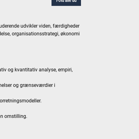
Fold alle ud
tuderende udvikler viden, færdigheder
else, organisationsstrategi, økonomi
iv og kvantitativ analyse, empiri,
melser og grænseværdier i
forretningsmodeller.
n omstilling.