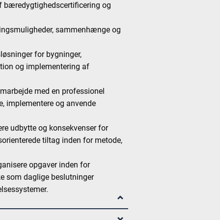
f bæredygtighedscertificering og
meringsmuligheder, sammenhænge og
sløsninger for bygninger,
tation og implementering af
samarbejde med en professionel
ge, implementere og anvende
.
ere udbytte og konsekvenser for
gsorienterede tiltag inden for metode,
ganisere opgaver inden for
e som daglige beslutninger
elsessystemer.