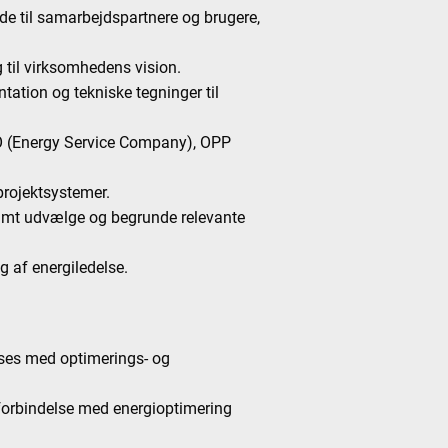
de til samarbejdspartnere og brugere,
til virksomhedens vision.
ation og tekniske tegninger til
O (Energy Service Company), OPP
projektsystemer.
samt udvælge og begrunde relevante
 af energiledelse.
lses med optimerings- og
i forbindelse med energioptimering