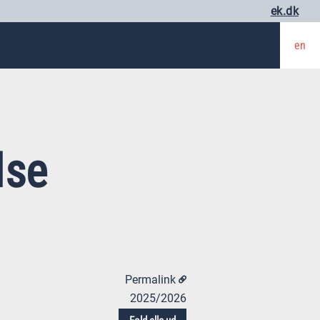
ek.dk
en
lse
Permalink
2025/2026