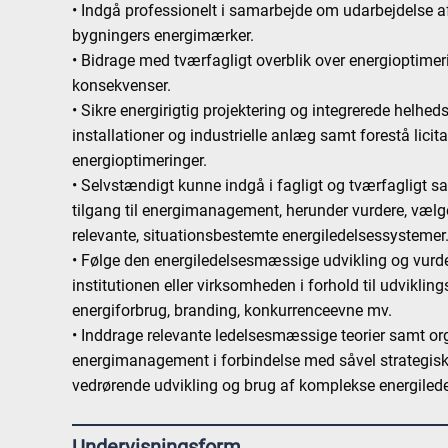
• Indgå professionelt i samarbejde om udarbejdelse a
bygningers energimærker.
• Bidrage med tværfagligt overblik over energiopti
konsekvenser.
• Sikre energirigtig projektering og integrerede helhed
installationer og industrielle anlæg samt forestå lici
energioptimeringer.
• Selvstændigt kunne indgå i fagligt og tværfagligt 
tilgang til energimanagement, herunder vurdere, væl
relevante, situationsbestemte energiledelsessystemer
• Følge den energiledelsesmæssige udvikling og vurd
institutionen eller virksomheden i forhold til udviklin
energiforbrug, branding, konkurrenceevne mv.
• Inddrage relevante ledelsesmæssige teorier samt or
energimanagement i forbindelse med såvel strategisk
vedrørende udvikling og brug af komplekse energiled
Undervisningsform