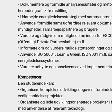
• Dokumentere og formidle analyseresultater og meto
herunder grafisk fremstilling.
• Udarbejde energiledelsesstrategi med sammenhæng 
• Anvende, formidle samt udfærdige relevant dokument
myndigheder, samarbejdspartnere og brugere.
• Vurdere og rådgive om mulighederne inden for ESC
(Offentligt-Private-Partnerskaber) m.fl.
• Informere om og vurdere mulige støtteordninger og 
• Anvende ISO 50001, Lean & Green, ISO 9001 m.fl. 
energiledelsessystemer.
• Vurdere udbytte og konsekvenser ved implementering
Kompetencer
Den studerende kan:
• Organisere komplekse udviklingsopgaver i forbinde
vedligeholdelsesprojekter.
• Organisere og lede udviklingsorienterede projekter 
med anvendelse af relevant teknologi.