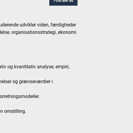
Fold alle ud
tuderende udvikler viden, færdigheder
else, organisationsstrategi, økonomi
iv og kvantitativ analyse, empiri,
melser og grænseværdier i
forretningsmodeller.
n omstilling.