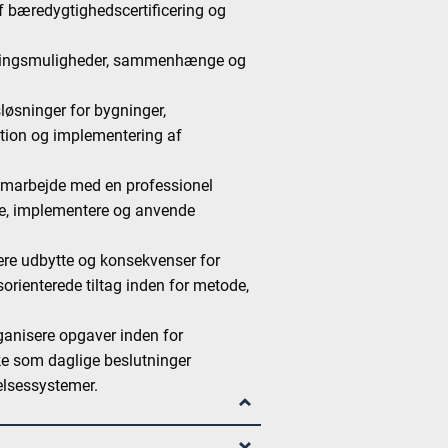
f bæredygtighedscertificering og
meringsmuligheder, sammenhænge og
sløsninger for bygninger,
tation og implementering af
samarbejde med en professionel
ge, implementere og anvende
.
ere udbytte og konsekvenser for
gsorienterede tiltag inden for metode,
ganisere opgaver inden for
e som daglige beslutninger
elsessystemer.