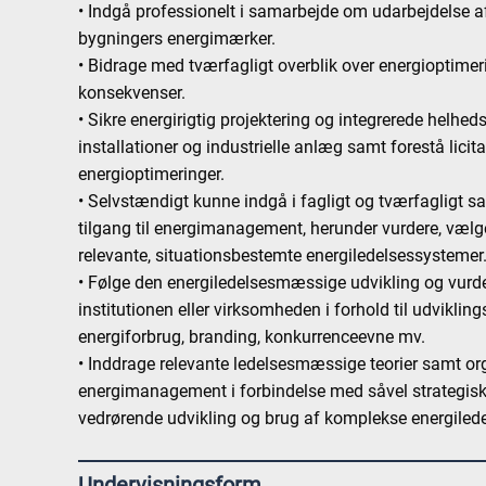
• Indgå professionelt i samarbejde om udarbejdelse a
bygningers energimærker.
• Bidrage med tværfagligt overblik over energiopti
konsekvenser.
• Sikre energirigtig projektering og integrerede helhed
installationer og industrielle anlæg samt forestå lici
energioptimeringer.
• Selvstændigt kunne indgå i fagligt og tværfagligt 
tilgang til energimanagement, herunder vurdere, væl
relevante, situationsbestemte energiledelsessystemer
• Følge den energiledelsesmæssige udvikling og vurd
institutionen eller virksomheden i forhold til udviklin
energiforbrug, branding, konkurrenceevne mv.
• Inddrage relevante ledelsesmæssige teorier samt or
energimanagement i forbindelse med såvel strategisk
vedrørende udvikling og brug af komplekse energiled
Undervisningsform