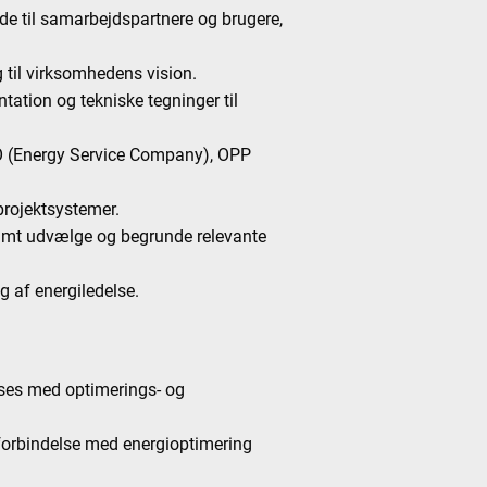
de til samarbejdspartnere og brugere,
til virksomhedens vision.
ation og tekniske tegninger til
O (Energy Service Company), OPP
projektsystemer.
samt udvælge og begrunde relevante
 af energiledelse.
lses med optimerings- og
i forbindelse med energioptimering