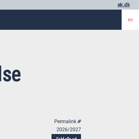
ek.dk
en
lse
Permalink
2026/2027