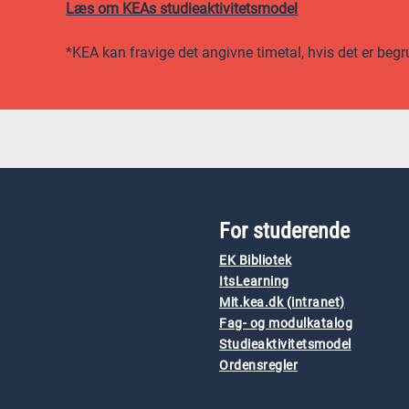
Læs om KEAs studieaktivitetsmodel
*KEA kan fravige det angivne timetal, hvis det er begr
For studerende
EK Bibliotek
ItsLearning
Mit.kea.dk (intranet)
Fag- og modulkatalog
Studieaktivitetsmodel
Ordensregler