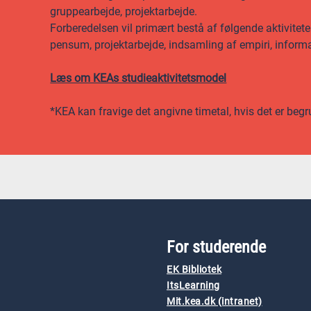
gruppearbejde, projektarbejde.
Forberedelsen vil primært bestå af følgende aktivitete
pensum, projektarbejde, indsamling af empiri, inform
Læs om KEAs studieaktivitetsmodel
*KEA kan fravige det angivne timetal, hvis det er begr
For studerende
EK Bibliotek
ItsLearning
Mit.kea.dk (intranet)