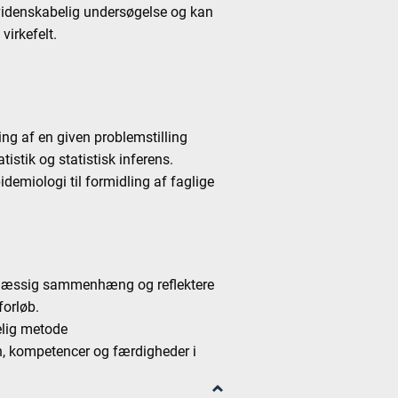
n videnskabelig undersøgelse og kan
virkefelt.
ing af en given problemstilling
istik og statistisk inferens.
demiologi til formidling af faglige
iemæssig sammenhæng og reflektere
forløb.
elig metode
en, kompetencer og færdigheder i