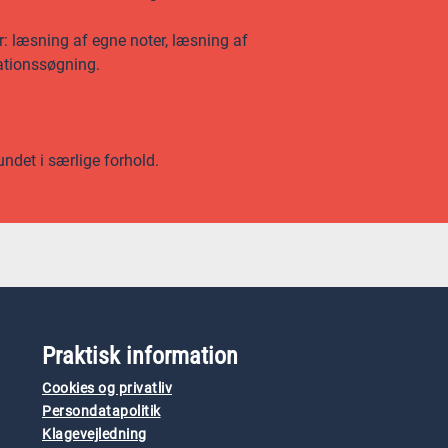
r: læsning af egne noter, læsning af
ationssøgning.
undet i særlige forhold.
Praktisk information
Cookies og privatliv
Persondatapolitik
Klagevejledning