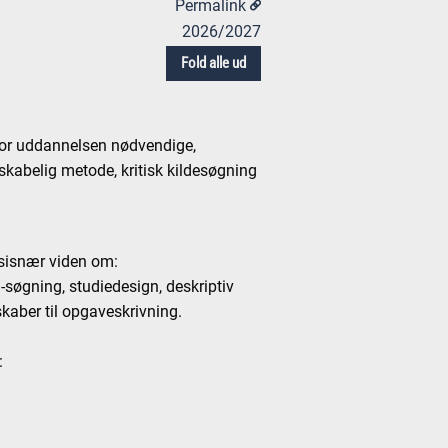
Permalink
2026/2027
Fold alle ud
e for uddannelsen nødvendige,
kabelig metode, kritisk kildesøgning
sisnær viden om:
-søgning, studiedesign, deskriptiv
skaber til opgaveskrivning.
: