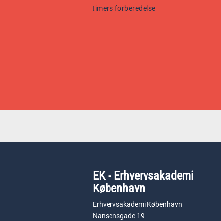
timers forberedelse
EK - Erhvervsakademi
København
Erhvervsakademi København
Nansensgade 19