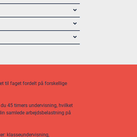
 til faget fordelt på forskellige
u 45 timers undervisning, hvilket
f din samlede arbejdsbelastning på
ter: klasseundervisning,