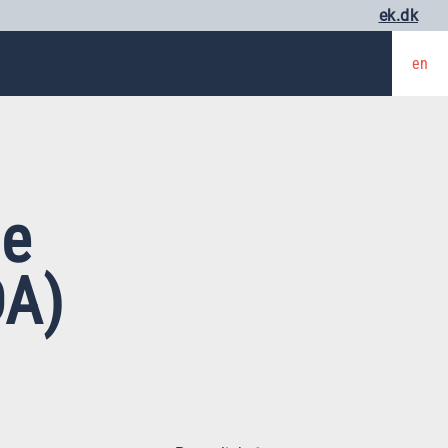
ek.dk
en
de
DA)