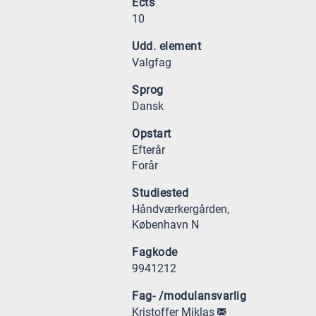
Ects
10
Udd. element
Valgfag
Sprog
Dansk
Opstart
Efterår
Forår
Studiested
Håndværkergården,
København N
Fagkode
9941212
Fag- /modulansvarlig
Kristoffer Miklas