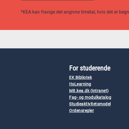
*KEA kan fravige det angivne timetal, hvis det er begr
For studerende
EK Bibliotek
ItsLearning
Mit.kea.dk (intranet)
Fag- og modulkatalog
Studieaktivitetsmodel
Ordensregler