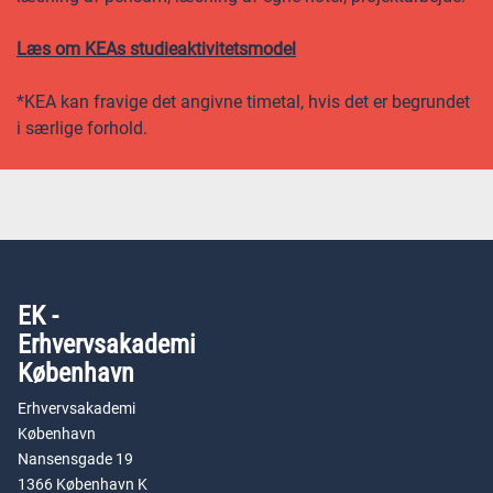
Læs om KEAs studieaktivitetsmodel
*KEA kan fravige det angivne timetal, hvis det er begrundet
i særlige forhold.
EK -
Erhvervsakademi
København
Erhvervsakademi
København
Nansensgade 19
1366 København K