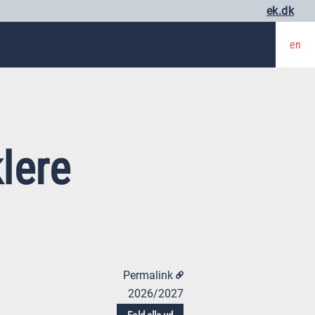
ek.dk
en
lere
Permalink
2026/2027