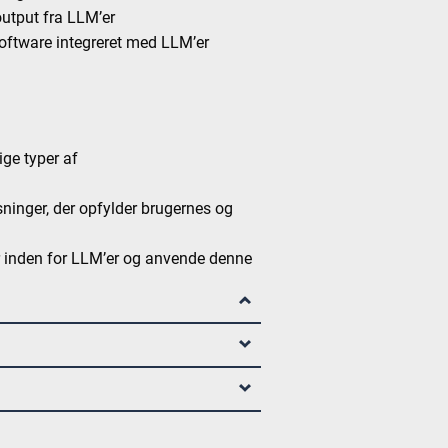
output fra LLM’er
 software integreret med LLM’er
ige typer af
ninger, der opfylder brugernes og
r inden for LLM’er og anvende denne