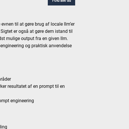
Fold alle ud
vnen til at gøre brug af locale llm’er
 Sigtet er også at gøre dem istand til
dst mulige output fra en given llm.
engineering og praktisk anvendelse
mråder
er resultatet af en prompt til en
ompt engineering
ling