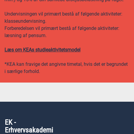
Undervisningen vil primært bestå af følgende aktiviteter:
klasseundervisning.
Forberedelsen vil primært bestå af følgende aktiviteter:
læsning af pensum.
Læs om KEAs studieaktivitetsmodel
*KEA kan fravige det angivne timetal, hvis det er begrundet
i særlige forhold.
EK -
Erhvervsakademi