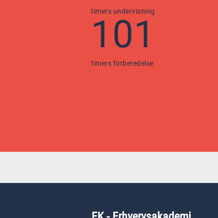
timers undervisning
101
timers forberedelse
EK - Erhvervsakademi