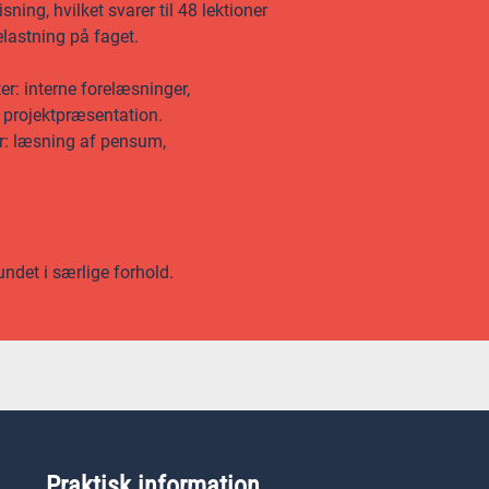
ing, hvilket svarer til 48 lektioner
lastning på faget.
er: interne forelæsninger,
 projektpræsentation.
er: læsning af pensum,
undet i særlige forhold.
Praktisk information