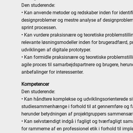
Den studerende:
• Kan anvende metoder og redskaber inden for identif
designproblemer og mestre analyse af designproblemet
sprint processen.
• Kan vurdere praksisnære og teoretiske problemstil
relevante løsningsmodeller inden for brugeradfærd, pr
udviklingen af digitale prototyper.
• Kan formidle praksisnære og teoretiske problemstill
agile proces til samarbejdspartnere og brugere, herun
anbefalinger for interessenter.
Kompetencer
Den studerende:
• Kan håndtere komplekse og udviklingsorienterede situ
studiesammenhænge i forhold til at gennemføre og fac
herunder betydningen af projektgruppers sammensæ
• Kan selvstændigt indgå i fagligt og tværfagligt sa
for rammerne af en professionel etik i forhold til im