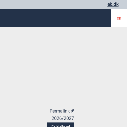
ek.dk
en
Permalink
2026/2027