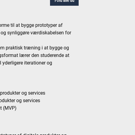
Fold alle ud
rme til at bygge prototyper af
e og synliggøre værdiskabelsen for
em praktisk træning i at bygge og
sformat lærer den studerende at
 yderligere iterationer og
e produkter og services
rodukter og services
ct (MVP)