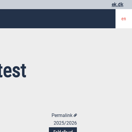
ek.dk
en
test
Permalink
2025/2026