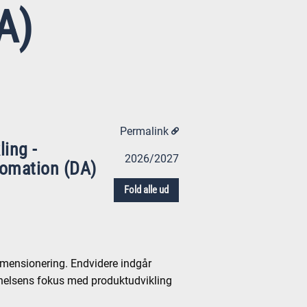
A)
Permalink
ing -
2026/2027
tomation (DA)
Fold alle ud
imensionering. Endvidere indgår
nnelsens fokus med produktudvikling