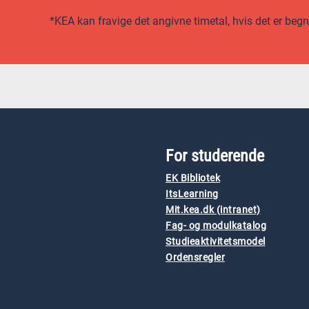
*KEA kan fravige det angivne timetal, hvis det er begr
For studerende
EK Bibliotek
ItsLearning
Mit.kea.dk (intranet)
Fag- og modulkatalog
Studieaktivitetsmodel
Ordensregler