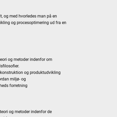
lt, og med hvorledes man på en
kling og procesoptimering ud fra en
teori og metoder indenfor om
filosofier.
il konstruktion og produktudvikling
ordan miljø- og
heds forretning
teori og metoder indenfor de