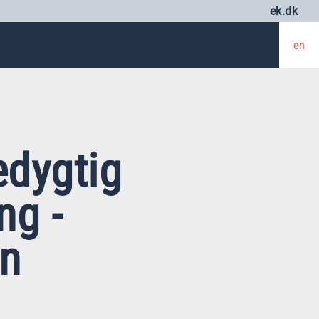
ek.dk
en
edygtig
ng -
en