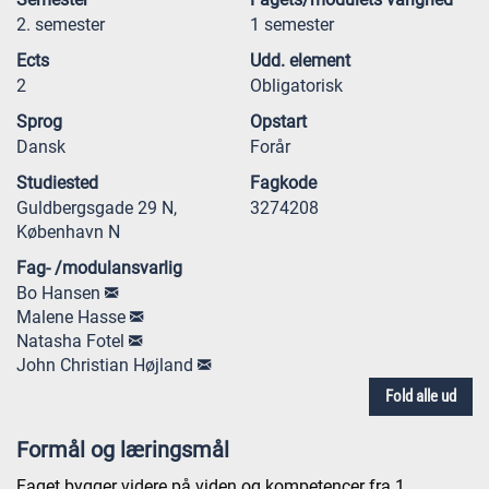
2. semester
1 semester
Ects
Udd. element
2
Obligatorisk
Sprog
Opstart
Dansk
Forår
Studiested
Fagkode
Guldbergsgade 29 N,
3274208
København N
Fag- /modulansvarlig
Bo Hansen
Malene Hasse
Natasha Fotel
John Christian Højland
Fold alle ud
Formål og læringsmål
Faget bygger videre på viden og kompetencer fra 1.