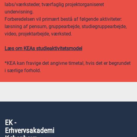
labs/værksteder, tværfaglig projektorganiseret
undervisning.
Forberedelsen vil primært bestå af følgende aktiviteter:
læsning af pensum, gruppearbejde, studiegruppearbejde,
video, projektarbejde, værksted.
Læs om KEAs studieaktivitetsmodel
*KEA kan fravige det angivne timetal, hvis det er begrundet
i særlige forhold.
EK -
Erhvervsakademi