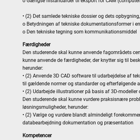
o Gængse filstandarder til eksport for CAM (compute
• (2) Det samlede tekniske dossier og dets opbygnin
o Betydningen af tekniske dokumentationsformer i en 
o Den tekniske tegning som kommunikationsmiddel
Færdigheder
Den studerende skal kunne anvende fagområdets cent
kunne anvende de færdigheder, der knytter sig til besk
herunder:
• (2) Anvende 3D CAD software til udarbejdelse af te
til gældende normer og standarder og efterfølgende 
• (2) Udarbejde illustrationer på basis af 3D-modeller
Den studerende skal kunne vurdere praksisnære probl
løsningsmuligheder, herunder:
• (2) Vælge og vurdere blandt almindeligt forekommen
databearbejdning dokumentation og præsentation
Kompetencer