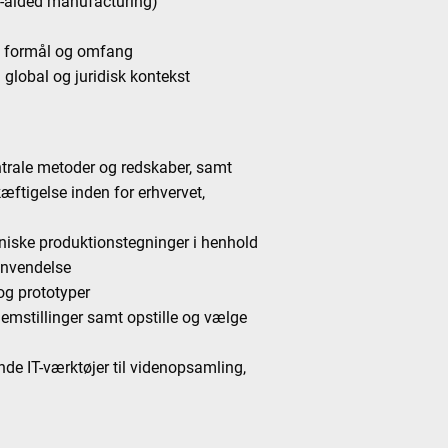
r-aided manufacturing)
g, formål og omfang
global og juridisk kontekst
rale metoder og redskaber, samt
æftigelse inden for erhvervet,
kniske produktionstegninger i henhold
anvendelse
 og prototyper
emstillinger samt opstille og vælge
de IT-værktøjer til videnopsamling,