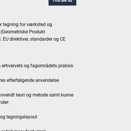
Fold alle ud
 tegning for værksted og
S (Geometriske Produkt
 EU direktiver, standarder og CE
 erhvervets og fagområdets praksis
deres efterfølgende anvendelse
 anvendt teori og metode samt kunne
nder:
 og tegningslayout