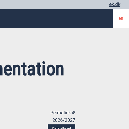
ek.dk
en
entation
Permalink
2026/2027