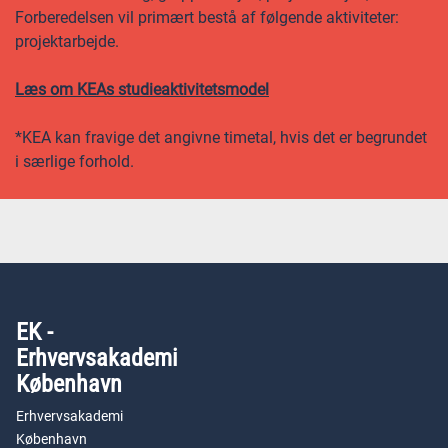
Forberedelsen vil primært bestå af følgende aktiviteter:
projektarbejde.
Læs om KEAs studieaktivitetsmodel
*KEA kan fravige det angivne timetal, hvis det er begrundet
i særlige forhold.
EK -
Erhvervsakademi
København
Erhvervsakademi
København